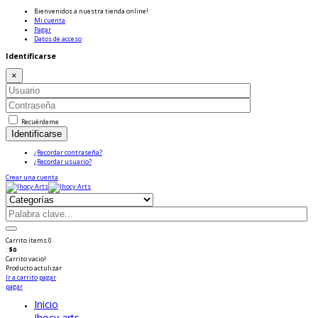
Bienvenidos a nuestra tienda online!
Mi cuenta
Pagar
Datos de acceso
Identificarse
×
Recuérdeme
Identificarse
¿Recordar contraseña?
¿Recordar usuario?
Crear una cuenta
Carrito
items
0
:
$0
Carrito vacio!
Producto
actulizar
Ir a carrito
pagar
pagar
Inicio
Jhocy arts