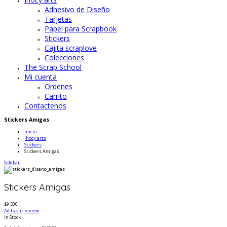
Adhesivo de Diseño
Tarjetas
Papel para Scrapbook
Stickers
Cajita scraplove
Colecciones
The Scrap School
Mi cuenta
Ordenes
Carrito
Contactenos
Stickers Amigas
Inicio
Jhocy arts
Stickers
Stickers Amigas
Sidebar
Stickers Amigas
$9.500
Add your review
In Stock