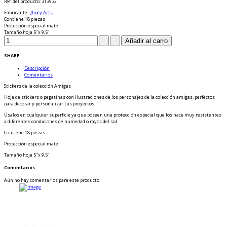
Ref. del producto
: 313932
Fabricante:
:
Jhocy Arts
Contiene 18 piezas
Protección especial mate
Tamaño hoja 5"x 9,5"
SHARE
Descripción
Comentarios
Stickers de la colección Amigas
Hoja de stickers o pegatinas con ilustraciones de los personajes de la colección amigas, perfectos
para decorar y personalizar tus proyectos.
Úsalos en cualquier superficie ya que poseen una protección especial que los hace muy resistentes
a diferentes condiciones de humedad o rayos del sol.
Contiene 18 piezas
Protección especial mate
Tamaño hoja 5"x 9,5"
Comentarios
Aún no hay comentarios para este producto.