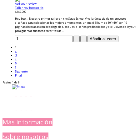
Add your review
Taller hey boo con kit
$240.000
Hey boo!!! Nuestro primer taller en the Scrap School Vive la fantasía de un proyecto
diseñado para coleccionar los mejores momentos, un maxi álbum de 10"×10" con 10
páginas decoradas con desplegables, pop ups, diseños prediseñados y exclusivos de layout
para guardar tus fotos favoritas de ...
1
2
3
4
5
6
Siguiente
Final
Página 1 de 6
Más información
Sobre nosotros