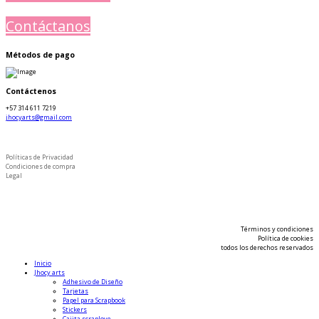
Contáctanos
Métodos de pago
Contáctenos
+57 314 611 7219
jhocyarts@gmail.com
Políticas de Privacidad
Condiciones de compra
Legal
Términos y condiciones
Política de cookies
todos los derechos reservados
Inicio
Jhocy arts
Adhesivo de Diseño
Tarjetas
Papel para Scrapbook
Stickers
Cajita scraplove