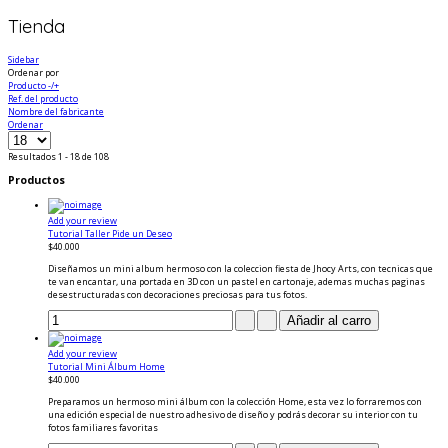
Tienda
Sidebar
Ordenar por
Producto -/+
Ref. del producto
Nombre del fabricante
Ordenar
Resultados 1 - 18 de 108
Productos
Add your review
Tutorial Taller Pide un Deseo
$40.000
Diseñamos un mini album hermoso con la coleccion fiesta de Jhocy Arts, con tecnicas que
te van encantar, una portada en 3D con un pastel en cartonaje, ademas muchas paginas
desestructuradas con decoraciones preciosas para tus fotos.
Add your review
Tutorial Mini Álbum Home
$40.000
Preparamos un hermoso mini álbum con la colección Home, esta vez lo forraremos con
una edición especial de nuestro adhesivo de diseño y podrás decorar su interior con tu
fotos familiares favoritas