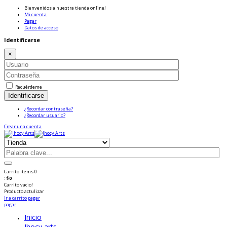
Bienvenidos a nuestra tienda online!
Mi cuenta
Pagar
Datos de acceso
Identificarse
×
Recuérdeme
Identificarse
¿Recordar contraseña?
¿Recordar usuario?
Crear una cuenta
Carrito
items
0
:
$0
Carrito vacio!
Producto
actulizar
Ir a carrito
pagar
pagar
Inicio
Jhocy arts