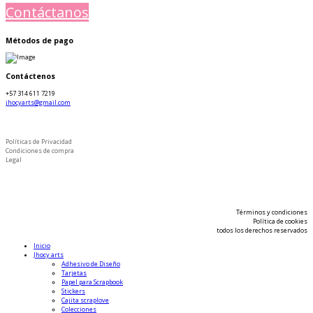
Contáctanos
Métodos de pago
Contáctenos
+57 314 611 7219
jhocyarts@gmail.com
Políticas de Privacidad
Condiciones de compra
Legal
Términos y condiciones
Política de cookies
todos los derechos reservados
Inicio
Jhocy arts
Adhesivo de Diseño
Tarjetas
Papel para Scrapbook
Stickers
Cajita scraplove
Colecciones