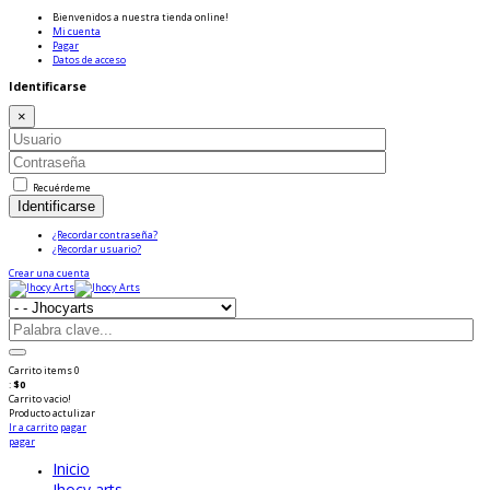
Bienvenidos a nuestra tienda online!
Mi cuenta
Pagar
Datos de acceso
Identificarse
×
Recuérdeme
Identificarse
¿Recordar contraseña?
¿Recordar usuario?
Crear una cuenta
Carrito
items
0
:
$0
Carrito vacio!
Producto
actulizar
Ir a carrito
pagar
pagar
Inicio
Jhocy arts