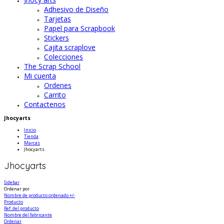
Adhesivo de Diseño
Tarjetas
Papel para Scrapbook
Stickers
Cajita scraplove
Colecciones
The Scrap School
Mi cuenta
Ordenes
Carrito
Contactenos
Jhocyarts
Inicio
Tienda
Marcas
Jhocyarts
Jhocyarts
Sidebar
Ordenar por
Nombre de producto ordenado +/-
Producto
Ref. del producto
Nombre del fabricante
Ordenar