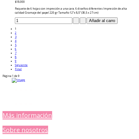
$18.000
Paquete de 6 hojas con impresión a una cara. 6 diseños diferentes Impresión de alta
calidad Gramaje del papel 220 gr Tamaño 12”x 8,5” (30,5 x 27 cm)
1
2
3
4
5
6
7
8
9
Siguiente
Final
Página 1 de 9
Más información
Sobre nosotros