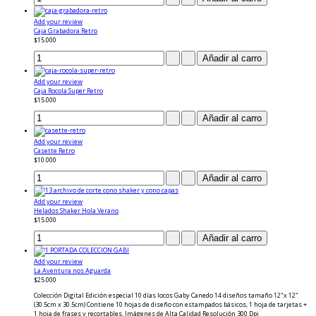
Add your review
Caja Grabadora Retro
$15.000
Add your review
Caja Rocola Super Retro
$15.000
Add your review
Casette Retro
$10.000
Add your review
Helados Shaker Hola Verano
$15.000
Add your review
La Aventura nos Aguarda
$25.000
Colección Digital Edición especial 10 días locos Gaby Canedo 14 diseños tamaño 12"x 12"
(30.5cm x 30.5cm) Contiene 10 hojas de diseño con estampados básicos, 1 hoja de tarjetas +
1 hoja de frases y recortables. Imágenes de Alta Calidad Resolución 300 Dpi