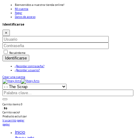
Bienvenidos a nuestra tienda online!
Mi cuenta
Pagar
Datos de acceso
Identificarse
×
Recuérdeme
Identificarse
¿Recordar contraseña?
¿Recordar usuario?
Crear una cuenta
Carrito
items
0
:
$0
Carrito vacio!
Producto
actulizar
Ir a carrito
pagar
pagar
Inicio
Jhocy arts