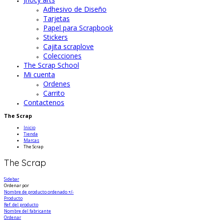
Adhesivo de Diseño
Tarjetas
Papel para Scrapbook
Stickers
Cajita scraplove
Colecciones
The Scrap School
Mi cuenta
Ordenes
Carrito
Contactenos
The Scrap
Inicio
Tienda
Marcas
The Scrap
The Scrap
Sidebar
Ordenar por
Nombre de producto ordenado +/-
Producto
Ref. del producto
Nombre del fabricante
Ordenar