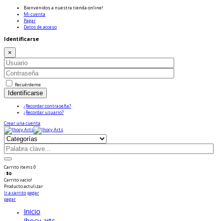
Bienvenidos a nuestra tienda online!
Mi cuenta
Pagar
Datos de acceso
Identificarse
×
Recuérdeme
Identificarse
¿Recordar contraseña?
¿Recordar usuario?
Crear una cuenta
Carrito
items
0
:
$0
Carrito vacio!
Producto
actulizar
Ir a carrito
pagar
pagar
Inicio
Jhocy arts