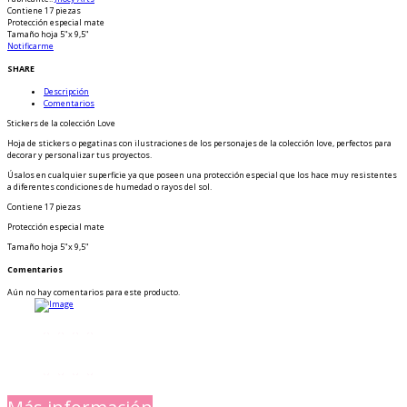
Contiene 17 piezas
Protección especial mate
Tamaño hoja 5"x 9,5"
Notificarme
SHARE
Descripción
Comentarios
Stickers de la colección Love
Hoja de stickers o pegatinas con ilustraciones de los personajes de la colección love, perfectos para
decorar y personalizar tus proyectos.
Úsalos en cualquier superficie ya que poseen una protección especial que los hace muy resistentes
a diferentes condiciones de humedad o rayos del sol.
Contiene 17 piezas
Protección especial mate
Tamaño hoja 5"x 9,5"
Comentarios
Aún no hay comentarios para este producto.