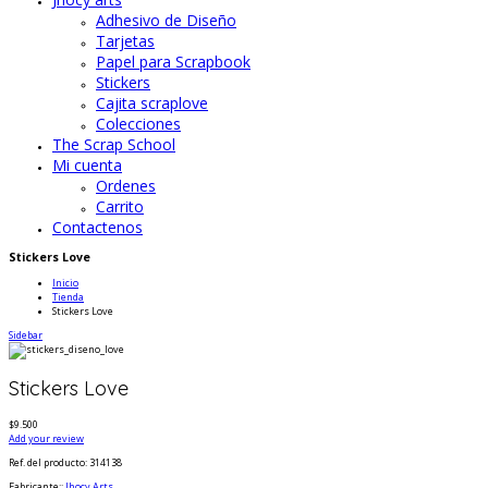
Adhesivo de Diseño
Tarjetas
Papel para Scrapbook
Stickers
Cajita scraplove
Colecciones
The Scrap School
Mi cuenta
Ordenes
Carrito
Contactenos
Stickers Love
Inicio
Tienda
Stickers Love
Sidebar
Stickers Love
$9.500
Add your review
Ref. del producto
: 314138
Fabricante:
:
Jhocy Arts